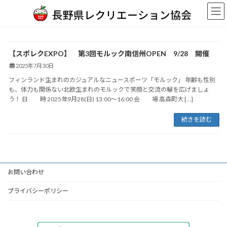
コ
ナ
ン
ビ
テ
ゲ
ン
ー
ツ
シ
【スポレクEXPO】 第3回モルック南信州OPEN 9/28 開催
へ
ョ
ス
ン
2025年7月30日
キ
に
フィンランド生まれのカジュアルなニュースポーツ「モルック」 年齢も性別
ッ
移
も、体力も関係ない北欧生まれのモルックで笑顔と交流の輪を広げましょ
プ
動
う！ 日 時 2025年9月28(日) 13:00～16:00 会 場 高森町大 […]
続きを読む
お問い合わせ
プライバシーポリシー