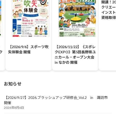
開講！20
クリエー
インスト
資格取得
【2026/9/6】スポーツ吹
【2026/11/22】《スポレ
ク
矢体験会 開催
クEXPO》第5回長野県ユ
ニカール・オープン大会
in なかの 開催
お知らせ
【2026/9/27】2026.ブラッシュアップ研修会_Vol.2 in 諏訪市
開催
2026年8月6日