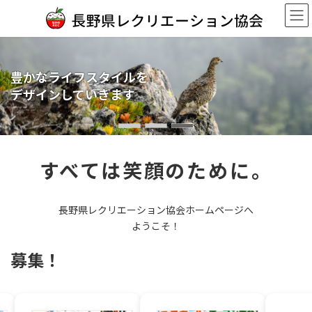
コ
ナ
ン
ビ
テ
ゲ
ン
ー
ツ
シ
長野県レクリエーション協会の
レクリエーション運動を通じた
豊かなライフスタイルを
へ
ョ
ス
ン
ホームページへようこそ！
元気づくり
デザインしていきます
キ
に
ッ
移
プ
動
すべては笑顔のために。
長野県レクリエーション協会ホームページへ
ようこそ！
募集！