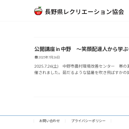
コ
ナ
ン
ビ
テ
ゲ
ン
ー
ツ
シ
へ
ョ
ス
ン
公開講座 in 中野 ～笑顔配達人から学ぶ
キ
に
2025年7月26日
ッ
移
プ
動
2025.7.26(土) 中野市農村環境改善センタ
催されました。茹だるような猛暑を吹き飛ばすかの如く
お問い合わせ
プライバシーポリシー