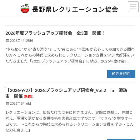
コ
ナ
ン
ビ
テ
ゲ
ン
ー
ツ
シ
2026年度ブラッシュアップ研修会 全3回 開催！
へ
ョ
ス
ン
2026年4月28日
キ
に
“やらせる”から“寄り添う”そして“共にある"へ誰もが安心して参加できる関わ
ッ
移
り方へ これからの時代に求められるレクリエーション支援を学ぶ 大好評をい
プ
動
ただきました「2025.ブラッシュアップ研修会」に続き、2026年度は会 […]
続きを読む
【2026/9/27】2026.ブラッシュアップ研修会_Vol.2 in 諏訪
市 開催
新着!!
2026年8月6日
レクリエーションは、知識だけでは身に付きません。実際に体験し、仲間と
考え、現場で活かせる支援技術を実戦形式で学びます。“できる”を増やす一
日です。 ～これからの時代に求められるレクリエーション支援を学ぶ～ こん
な力を磨き […]