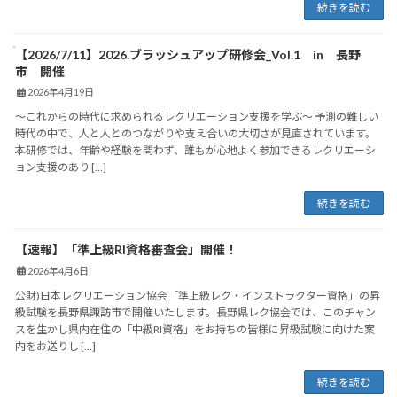
続きを読む
【2026/7/11】2026.ブラッシュアップ研修会_Vol.1 in 長野
市 開催
2026年4月19日
～これからの時代に求められるレクリエーション支援を学ぶ～ 予測の難しい
時代の中で、人と人とのつながりや支え合いの大切さが見直されています。
本研修では、年齢や経験を問わず、誰もが心地よく参加できるレクリエーシ
ョン支援のあり […]
続きを読む
【速報】「準上級RI資格審査会」開催！
2026年4月6日
公財)日本レクリエーション協会「準上級レク・インストラクター資格」の昇
級試験を長野県諏訪市で開催いたします。長野県レク協会では、このチャン
スを生かし県内在住の「中級RI資格」をお持ちの皆様に昇級試験に向けた案
内をお送りし […]
続きを読む