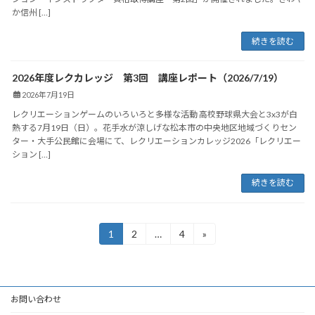
か信州 […]
続きを読む
2026年度レクカレッジ 第3回 講座レポート（2026/7/19）
2026年7月19日
レクリエーションゲームのいろいろと多様な活動 高校野球県大会と3x3が白
熱する7月19日（日）。花手水が涼しげな松本市の中央地区地域づくりセン
ター・大手公民館に会場にて、レクリエーションカレッジ2026「レクリエー
ション […]
続きを読む
投
1
2
…
4
»
固
固
固
稿
定
定
定
ペ
ペ
ペ
の
ー
ー
ー
ペ
ジ
ジ
ジ
お問い合わせ
ー