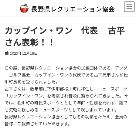
コ
ナ
ン
ビ
テ
ゲ
ン
ー
ツ
シ
カップイン・ワン 代表 古平
へ
ョ
ス
ン
さん表彰！！
キ
に
ッ
移
2025年12月18日
プ
動
この度、長野県レクリエーション協会の加盟団体である、アンダ
ーゴルフ協会 カップイン・ワンの代表である古平光市さんが松
川町長彰を受けられました。
古平さんは、数年前に下伊那郡松川町に移住し、ニュースポーツ
「カップイン・ワン」を考案され普及に努められてきました。今
では、松川町の町民スポーツととして年齢・性別を問わず、誰で
も気軽に親しめるニュースポーツとして親しまれています。
長野県レクリエーション協会としてもその功績をたたえ、会員の
皆様にご報告させていただきます。